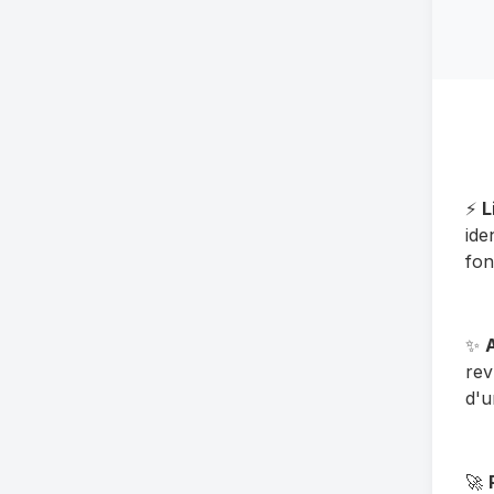
⚡
L
ide
fon
✨
rev
d'u
🚀