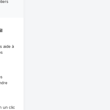
tiers
l
s aide à
es
es
ndre
n un clic