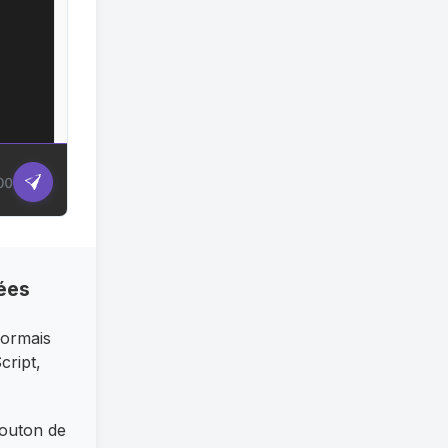
ées
sormais
cript,
outon de