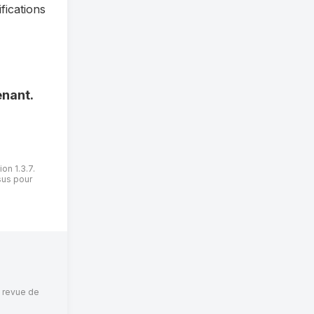
fications
nant.
on 1.3.7.
sus pour
e revue de